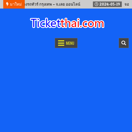
-12
มาใหม่
จองรถทัวร์ กรุงเทพ – จ.เลย ออนไลน์
2024-05-19
จองตั๋วรถไ
จองตั๋วออนไลน์
รถทัวร์ เครื่องบิน เรือเฟอร์รี่ และรถไฟ
MENU