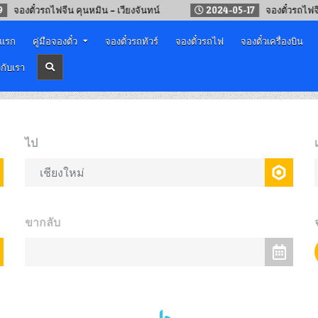
ั๋วรถไฟจีน คุนหมิน – เวียงจันทน์
2024-05-17
จองตั๋วรถไฟจีน – ลา
าแรก
คู่มือจองตั๋ว
จองตั๋วรถทัวร์
จองตั๋วรถไฟ
จองตั๋วเครื่องบิน
วกับเรา