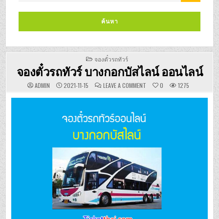
POSTED
จองตั๋วรถทัวร์
IN
จองตั๋วรถทัวร์ บางกอกบัสไลน์ ออนไลน์
ON
ADMIN
2021-11-15
LEAVE A COMMENT
0
1275
จอง
ตั๋ว
รถ
ทัวร์
บางกอก
บัส
ไลน์
ออนไลน์