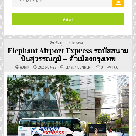
POSTED
ข้อมูลการเดินทาง
IN
Elephant Airport Express รถบัสสนาม
บินสุวรรณภูมิ – ตัวเมืองกรุงเทพ
ON
ADMIN
2023-07-27
LEAVE A COMMENT
0
1333
ELEPHANT
AIRPORT
EXPRESS
รถ
บัส
สนาม
บิน
สุวรรณภูมิ
–
ตัว
เมือง
กรุงเทพ