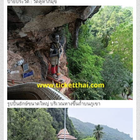
ป้ายประวัติ : วัดคูหาภิมุข
รูปปั้นยักษ์ขนาดใหญ่ บริเวณทางขึ้นถ้ำบนภูเขา