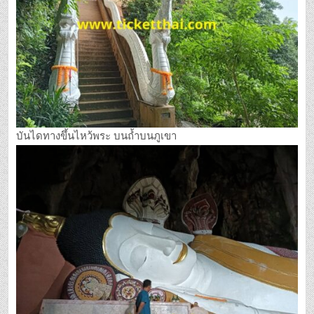
บันไดทางขึ้นไหว้พระ บนถ้ำบนภูเขา