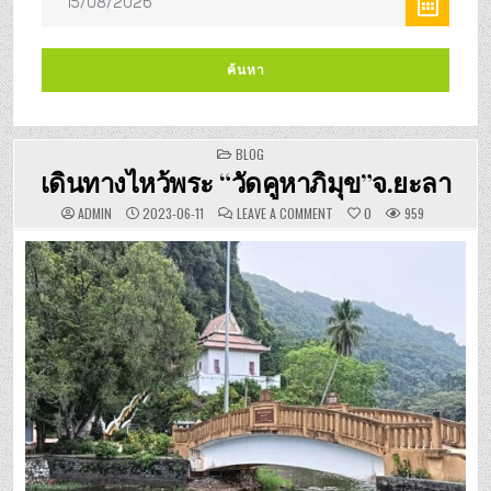
POSTED
BLOG
IN
เดินทางไหว้พระ “วัดคูหาภิมุข”จ.ยะลา
ON
ADMIN
2023-06-11
LEAVE A COMMENT
0
959
เดิน
ทาง
ไหว้
พระ
“วัด
คู
หา
ภิ
มุข”จ.ยะลา