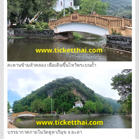
สะพานข้ามลำคลอง เพื่อเดินขึ้นไหว้พระบนถ้ำ
บรรยากาศภายในวัดคูหาภิมุข จ.ยะลา