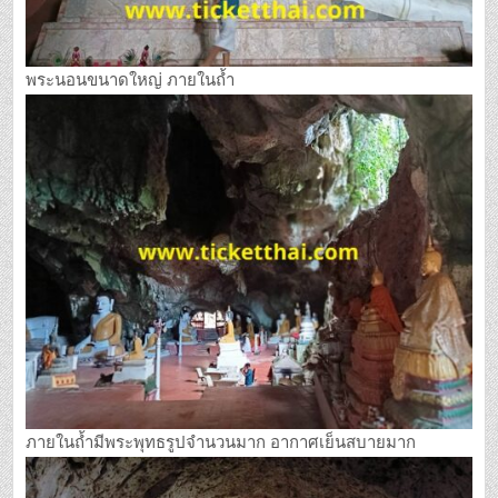
พระนอนขนาดใหญ่ ภายในถ้ำ
ภายในถ้ำมีพระพุทธรูปจำนวนมาก อากาศเย็นสบายมาก