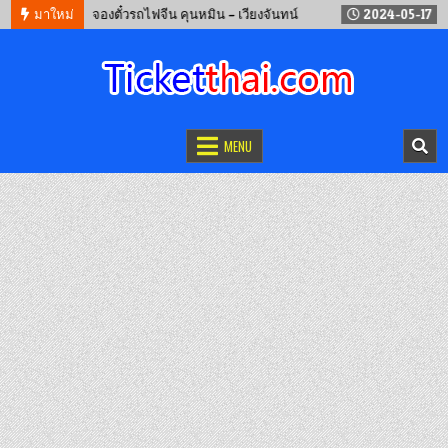
งตั๋วรถไฟจีน คุนหมิน – เวียงจันทน์
มาใหม่
2024-05-17
จองตั๋วรถไฟจีน – 
จองตั๋วออนไลน์
รถทัวร์ เครื่องบิน เรือเฟอร์รี่ และรถไฟ
MENU