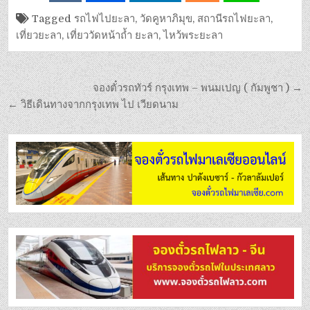
Tagged
รถไฟไปยะลา
,
วัดคูหาภิมุข
,
สถานีรถไฟยะลา
,
เที่ยวยะลา
,
เที่ยววัดหน้าถ้ำ ยะลา
,
ไหว้พระยะลา
จองตั๋วรถทัวร์ กรุงเทพ – พนมเปญ ( กัมพูชา ) →
← วิธีเดินทางจากกรุงเทพ ไป เวียดนาม