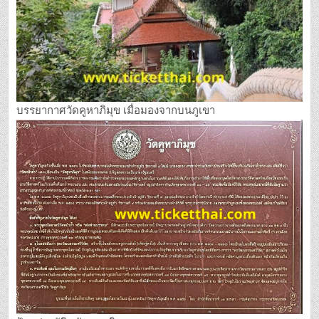
บรรยากาศวัดคูหาภิมุข เมื่อมองจากบนภูเขา