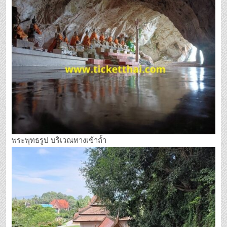
พระพุทธรูป บริเวณทางเข้าถ้ำ