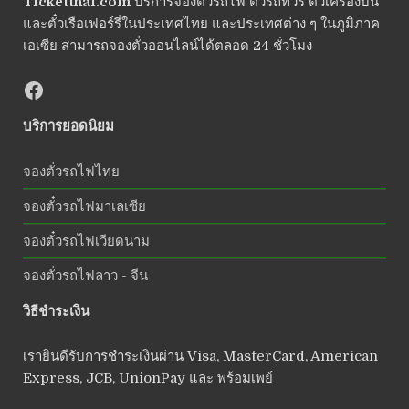
Ticketthai.com
บริการจองตั๋วรถไฟ ตั๋วรถทัวร์ ตั๋วเครื่องบิน
และตั๋วเรือเฟอร์รี่ในประเทศไทย และประเทศต่าง ๆ ในภูมิภาค
เอเซีย สามารถจองตั๋วออนไลน์ได้ตลอด 24 ชั่วโมง
บริการยอดนิยม
จองตั๋วรถไฟไทย
จองตั๋วรถไฟมาเลเซีย
จองตั๋วรถไฟเวียดนาม
จองตั๋วรถไฟลาว - จีน
วิธีชำระเงิน
เรายินดีรับการชำระเงินผ่าน Visa, MasterCard, American
Express, JCB, UnionPay และ พร้อมเพย์