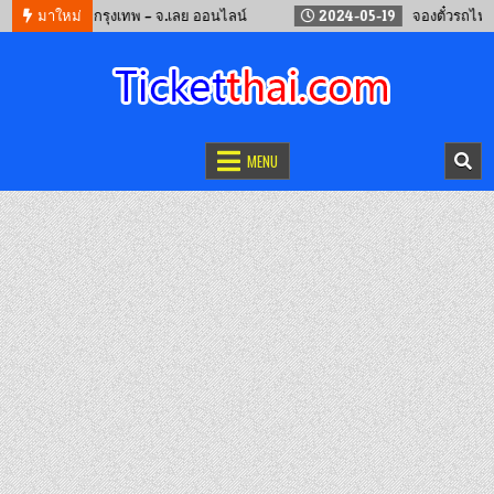
งรถทัวร์ กรุงเทพ – จ.เลย ออนไลน์
มาใหม่
2024-05-19
จองตั๋วรถไฟจีน คุนห
จองตั๋วออนไลน์
รถทัวร์ เครื่องบิน เรือเฟอร์รี่ และรถไฟ
MENU