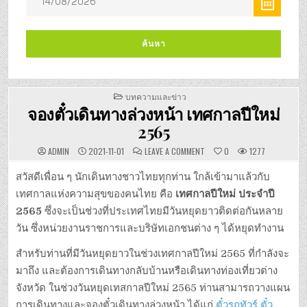
POSTED
บทความและข่าว
IN
จองตั๋วเดินทางล่วงหน้า เทศกาลปีใหม่
2565
ON
ADMIN
2021-11-01
LEAVE A COMMENT
0
1277
จอง
ตั๋ว
เดิน
สวัสดีเพื่อน ๆ นักเดินทางชาวไทยทุกท่าน ใกล้เข้ามาแล้วกับ
ทาง
ล่วง
เทศกาลแห่งความสุขของคนไทย คือ
เทศกาลปีใหม่ ประจำปี
หน้า
เทศกาล
2565
ซึ่งจะเป็นช่วงที่ประเทศไทยมีวันหยุดยาวติดต่อกันหลาย
ปี
ใหม่
วัน ซึ่งหน่วยงานราชการและบริษัทเอกชนต่าง ๆ ได้หยุดทำงาน
2565
สำหรับท่านที่มีวันหยุดยาวในช่วงเทศกาลปีใหม่ 2565 ที่กำลังจะ
มาถึง และต้องการเดินทางกลับบ้านหรือเดินทางท่องเที่ยวต่าง
จังหวัด ในช่วงวันหยุดเทสกาลปีใหม่ 2565 ท่านสามารถวางแผน
การเดินทางและจองตั๋วเดินทางล่วงหน้า ได้แก่
ตั๋วรถทัวร์
ตั๋ว