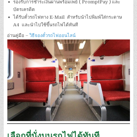
รองรับการชำระเงินผ่านพร้อมเพย์ ( PromptPay ) และ
บัตรเครดิต
ได้รับตั๋วรถไฟทาง E-Mail สำหรับนำไปพิมพ์ใส่กระดาษ
A4 และนำไปใช้ขึ้นรถไฟได้ทันที
อ่านคู่มือ –
วิธีจองตั๋วรถไฟออนไลน์
เลือกที่นั่งบนรถไฟได้ทันที