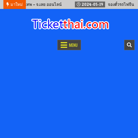
วร์ กรุงเทพ – จ.เลย ออนไลน์
มาใหม่
2024-05-19
จองตั๋วรถไฟจีน คุนหมิน –
จองตั๋วออนไลน์
รถทัวร์ เครื่องบิน เรือเฟอร์รี่ และรถไฟ
MENU