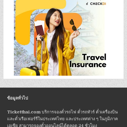
ข้อมูลทั่วไป
Ticketthai.com
บริการจองตั๋วรถไฟ ตั๋วรถทัวร์ ตั๋วเครื่องบิน
และตั๋วเรือเฟอร์รี่ในประเทศไทย และประเทศต่าง ๆ ในภูมิภาค
เอเซีย สามารถจองตั๋วออนไลน์ได้ตลอด 24 ชั่วโมง