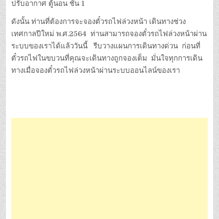
ปรับอากาศ ตู้นอน ชั้น 1
ดังนั้น ท่านที่ต้องการจะจองตั๋วรถไฟล่วงหน้า เดินทางช่วง
เทศกาลปีใหม่ พ.ศ.2564 ท่านสามารถจองตั๋วรถไฟล่วงหน้าผ่าน
ระบบของเราได้แล้ววันนี้ รีบวางแผนการเดินทางด่วน ก่อนที่
ตั๋วรถไฟในขบวนที่คุณจะเดินทางถูกจองเต็ม มั่นใจทุกการเดิน
ทางเมื่อจองตั๋วรถไฟล่วงหน้าผ่านระบบออนไลน์ของเรา