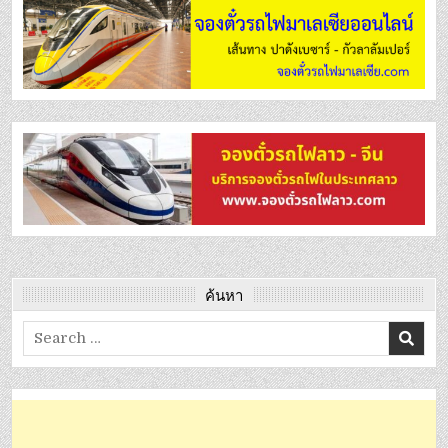
ค้นหา
Search
for: