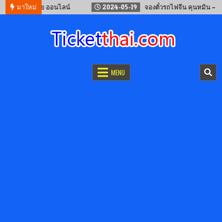
ทพ – จ.เลย ออนไลน์
มาใหม่
2024-05-19
จองตั๋วรถไฟจีน คุนหมิน – เวียงจันท
จองตั๋วออนไลน์
รถทัวร์ เครื่องบิน เรือเฟอร์รี่ และรถไฟ
MENU