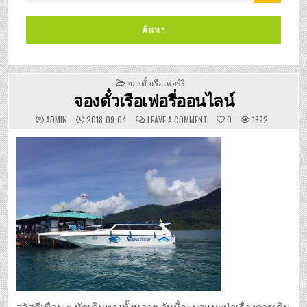
POSTED
จองตั๋วเรือเฟอร์รี่
IN
จองตั๋วเรือเฟอรี่ออนไลน์
ON
ADMIN
2018-09-04
LEAVE A COMMENT
0
1892
จอง
ตั๋ว
เรือ
เฟ
อรี่
ออนไลน์