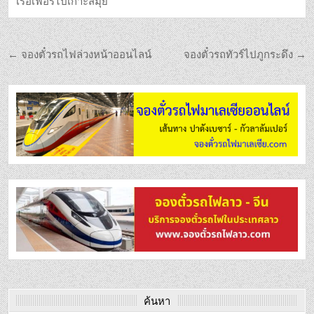
เรือเฟอรี่ไปเกาะสมุย
← จองตั๋วรถไฟล่วงหน้าออนไลน์
จองตั๋วรถทัวร์ไปภูกระดึง →
ค้นหา