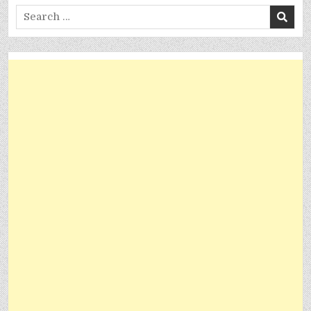
Search
for: