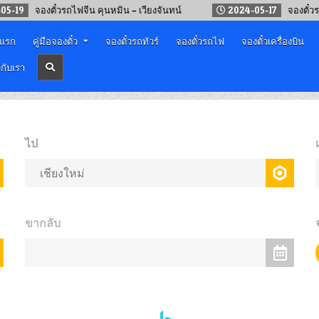
จองตั๋วรถไฟจีน คุนหมิน – เวียงจันทน์
2024-05-17
จองตั๋วรถไฟจีน
าแรก
คู่มือจองตั๋ว
จองตั๋วรถทัวร์
จองตั๋วรถไฟ
จองตั๋วเครื่องบิน
วกับเรา