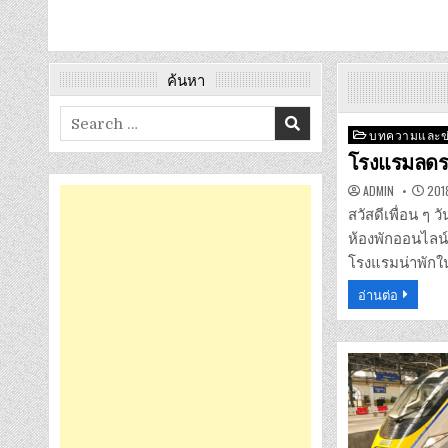
ค้นหา
Search
Posted
บทความและข
for:
in
โรงแรมลดรา
ADMIN
2018
สวัสดีเพื่อน ๆ
ห้องพักออนไลน์
โรงแรมน่าพักใ
อ่านต่อ