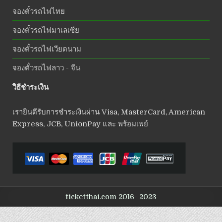
จองตั๋วรถไฟไทย
จองตั๋วรถไฟมาเลเซีย
จองตั๋วรถไฟเวียดนาม
จองตั๋วรถไฟลาว - จีน
วิธีชำระเงิน
เรายินดีรับการชำระเงินผ่าน Visa, MasterCard, American
Express, JCB, UnionPay และ พร้อมเพย์
ticketthai.com 2016- 2023