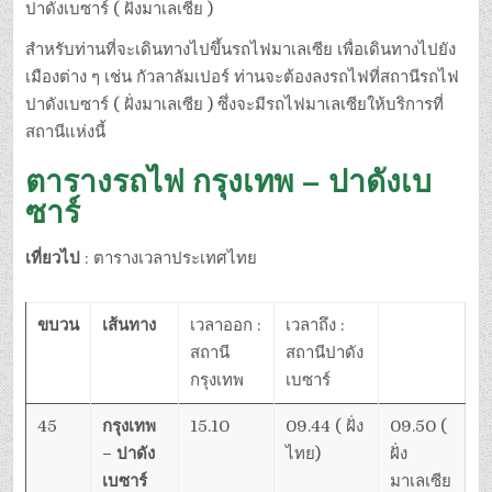
ปาดังเบซาร์ ( ฝั่งมาเลเซีย )
สำหรับท่านที่จะเดินทางไปขึ้นรถไฟมาเลเซีย เพื่อเดินทางไปยัง
เมืองต่าง ๆ เช่น กัวลาลัมเปอร์ ท่านจะต้องลงรถไฟที่สถานีรถไฟ
ปาดังเบซาร์ ( ฝั่งมาเลเซีย ) ซึ่งจะมีรถไฟมาเลเซียให้บริการที่
สถานีแห่งนี้
ตารางรถไฟ กรุงเทพ – ปาดังเบ
ซาร์
เที่ยวไป
: ตารางเวลาประเทศไทย
ขบวน
เส้นทาง
เวลาออก :
เวลาถึง :
สถานี
สถานีปาดัง
กรุงเทพ
เบซาร์
45
กรุงเทพ
15.10
09.44 ( ฝั่ง
09.50 (
– ปาดัง
ไทย)
ฝั่ง
เบซาร์
มาเลเซีย