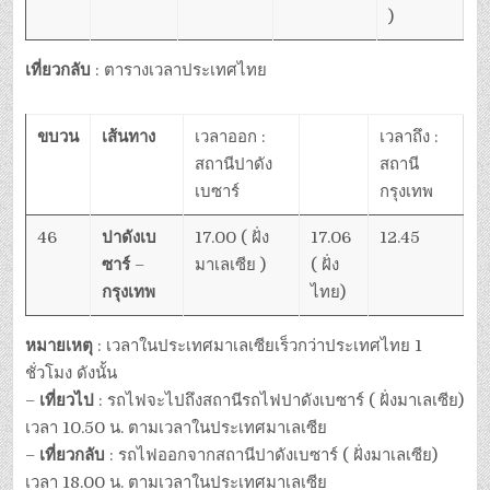
)
เที่ยวกลับ
: ตารางเวลาประเทศไทย
ขบวน
เส้นทาง
เวลาออก :
เวลาถึง :
สถานีปาดัง
สถานี
เบซาร์
กรุงเทพ
46
ปาดังเบ
17.00 ( ฝั่ง
17.06
12.45
ซาร์
–
มาเลเซีย )
( ฝั่ง
กรุงเทพ
ไทย)
หมายเหตุ
: เวลาในประเทศมาเลเซียเร็วกว่าประเทศไทย 1
ชั่วโมง ดังนั้น
–
เที่ยวไป
: รถไฟจะไปถึงสถานีรถไฟปาดังเบซาร์ ( ฝั่งมาเลเซีย)
เวลา 10.50 น. ตามเวลาในประเทศมาเลเซีย
–
เที่ยวกลับ
: รถไฟออกจากสถานีปาดังเบซาร์ ( ฝั่งมาเลเซีย)
เวลา 18.00 น. ตามเวลาในประเทศมาเลเซีย