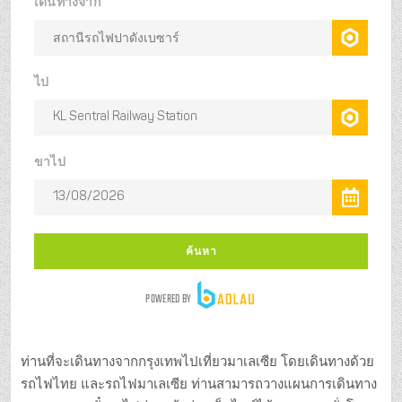
ท่านที่จะเดินทางจากกรุงเทพไปเที่ยวมาเลเซีย โดยเดินทางด้วย
รถไฟไทย และรถไฟมาเลเซีย ท่านสามารถวางแผนการเดินทาง