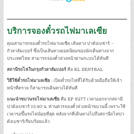
บริการจองตั๋วรถไฟมาเลเซีย
คุณสามารถจองตั๋วรถไฟมาเลเซีย เส้นทาง ปาดังเบซาร์ –
กัวลาลัมเปอร์ ซึ่งเป็นเส้นทางยอดนิยมของนักเดินทางจาก
ประเทศไทย สามารถจองตั๋วล่วงหน้าผ่านระบบได้ทันที
สถานีรถไฟในกรุงกัวลาลัมเปอร์
คือ KL SENTRAL
วิธีใช้ตั๋วรถไฟมาเลเซีย
: เปิดตั๋วรถไฟที่ได้รับด้วยมือถือให้เจ้า
หน้าที่ตรวจ ก็สามารถเดินทางได้ทันที
แนะนำขบวนรถไฟมาเลเซีย
คือ EP 9277 เวลาออกจากสถานี
ปาดังเบซาร์ 13.40 น. ท่านควรจองตั๋วล่วงหน้าขบวนนี้ เพราะใช้
เวลารอขึ้นรถไฟน้อยที่สุด หลังจากที่เดินทางไปถึงสถานีถไฟปา
ดังเบซาร์เรียบร้อยแล้ว