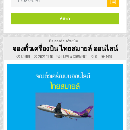
POSTED
จองตั๋วเครื่องบิน
IN
จองตั๋วเครื่องบิน ไทยสมายล์ ออนไลน์
ON
ADMIN
2021-11-16
LEAVE A COMMENT
0
1416
จอง
ตั๋ว
เครื่อง
บิน
ไทย
สมา
ยล์
ออนไลน์