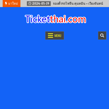
อนไลน์
มาใหม่
2024-05-19
จองตั๋วรถไฟจีน คุนหมิน – เวียงจันทน์
จองตั๋วออนไลน์
รถทัวร์ เครื่องบิน เรือเฟอร์รี่ และรถไฟ
MENU